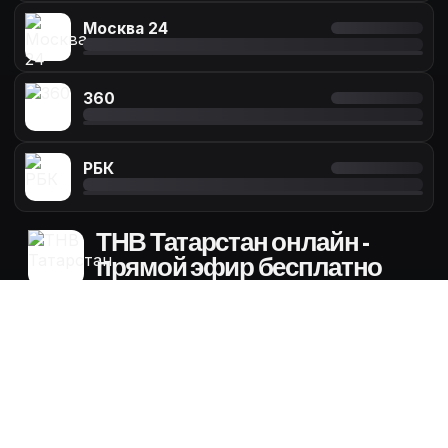
Москва 24
360
РБК
ТНВ Татарстан онлайн -
прямой эфир бесплатно
Манзара
04:10 - 05:00
Увлекательные беседы с публичными
персонами, полезные советы по
домашнему хозяйству, премьеры клипов
звёзд татарской эстрады, оригинальные
рецепты любимых блюд и море хорошего
настроения
Далее:
Новости Татарстана
05:00 - 05:10