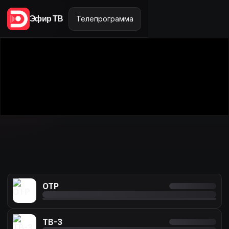
СТС Love
Эфир ТВ
Телепрограмма
ТВ Центр
Че!
Канал Ю
Матч!
ОТР
ТВ-3