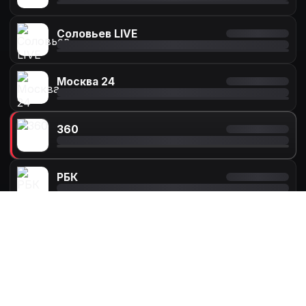
Соловьев LIVE
Москва 24
360
РБК
360 смотреть онлайн -
прямой эфир
бесплатно
Сетка вещания обновляется
--:-- - --:--