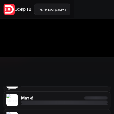
СТС
Эфир ТВ
Телепрограмма
СТС Love
ТВ Центр
Че!
Канал Ю
Матч!